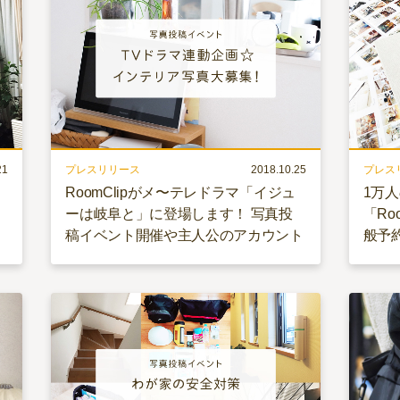
21
プレスリリース
2018.10.25
プレス
ン
RoomClipがメ〜テレドラマ「イジュ
1万
ーは岐阜と」に登場します！ 写真投
「Ro
稿イベント開催や主人公のアカウント
般予
開設など協力