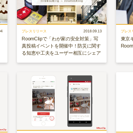
04
プレスリリース
2018.09.13
プレス
ン
RoomClipで「わが家の安全対策」写
東京ギ
真投稿イベントを開催中！防災に関す
Roo
る知恵や工夫をユーザー相互にシェア