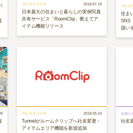
プレスリリース
2018.07.19
27
プレス
日本最大の住まいと暮らしの実例写真
住ま
共有サービス「RoomClip」教えてア
提
SNS
イテム機能リリース
扱い
09
プレスリリース
2018.05.10
お知ら
真
Tunnelがルームクリップへ社名変更・
社名
アイテムエリア機能を新規追加