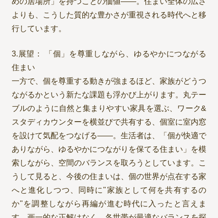
めの居場所」を持つことの価値——。住まい全体の広さ
よりも、こうした質的な豊かさが重視される時代へと移
行しています。
3.展望： 「個」を尊重しながら、ゆるやかにつながる
住まい
一方で、個を尊重する動きが強まるほど、家族がどうつ
ながるかという新たな課題も浮かび上がります。丸テー
ブルのように自然と集まりやすい家具を選ぶ、ワーク&
スタディカウンターを横並びで共有する、個室に室内窓
を設けて気配をつなげる——。生活者は、「個が快適で
ありながら、ゆるやかにつながりを保てる住まい」を模
索しながら、空間のバランスを取ろうとしています。こ
うして見ると、今後の住まいは、個の世界が点在する家
へと進化しつつ、同時に"家族として何を共有するの
か"を調整しながら再編が進む時代に入ったと言えま
す。画一的な正解はなく、各世帯が最適なバランスを探