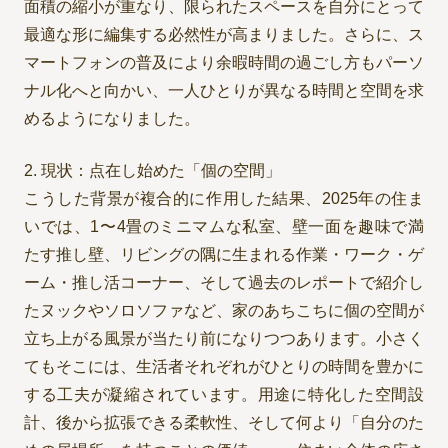
面積の縮小が重なり、限られたスペースを自分にとって
最適な形に編集する必然性が高まりました。さらに、ス
マートフォンの普及により余暇時間の過ごし方もパーソ
ナル化へと向かい、一人ひとりが異なる時間と空間を求
めるようになりました。
2. 現状：点在し始めた「個の空間」
こうした背景が複合的に作用した結果、2025年の住ま
いでは、1〜4畳のミニマムな私室、壁一面を趣味で満
たす推し壁、リビングの隅に生まれる作業・ワーク・ゲ
ーム・推し活コーナー、そして過去のレポートで紹介し
たヌックやソロソファなど、家のあちこちに個の空間が
立ち上がる風景が当たり前になりつつあります。小さく
てもそこには、生活者それぞれがひとりの時間を豊かに
する工夫が凝縮されています。用途に特化した空間設
計、後から拡張できる柔軟性、そして何より「自分のた